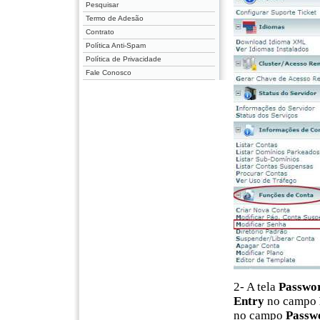
Pesquisar
Termo de Adesão
Contrato
Política Anti-Spam
Política de Privacidade
Fale Conosco
2- A tela
Passwor
Entry
no campo
no campo
Passwo