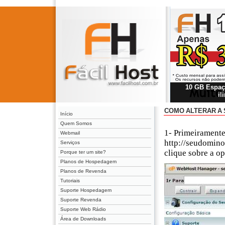
10 GB Espaço
il
COMO ALTERAR A 
Início
Quem Somos
1- Primeiramente
Webmail
http://seudomino
Serviços
clique sobre a o
Porque ter um site?
Planos de Hospedagem
Planos de Revenda
Tutoriais
Suporte Hospedagem
Suporte Revenda
Suporte Web Rádio
Área de Downloads